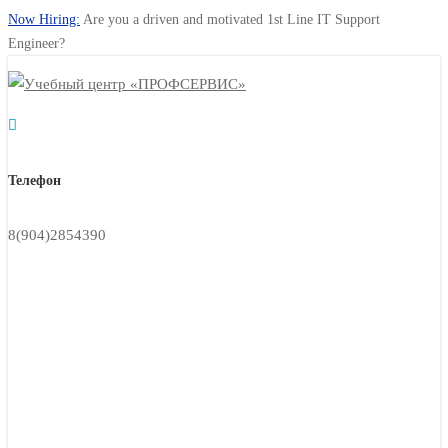
Now Hiring:
Are you a driven and motivated 1st Line IT Support
Engineer?
Телефон
А
8(904)2854390
г